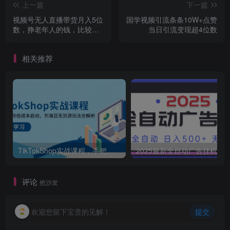
上一篇
下一篇
视频号无人直播带货月入5位
国学视频引流条条10W+点赞
数，挣老年人的钱，比较火
当日引流变现超4位数
的副业项目
相关推荐
TikTokShop实战课程，手把手教你低成本启动，东南亚无货源玩法全解析
2025最新全自动广告挂机 单机
评论
抢沙发
欢迎您留下宝贵的见解！
提交