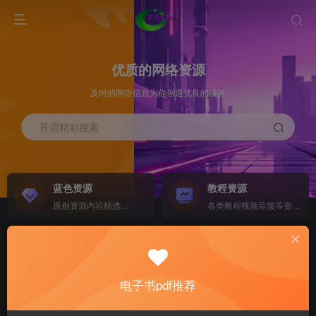
优质的网络资源
及时的网络信息为你创造优良的服务
开启精彩搜索
蓝色资源
教程资源
原创资源内容精选...
各类教程视频音频等资源...
源码搭建
素材资源
NEW
各类源码搭建...
海量素材,资源分享...
电子书pdf推荐
软件下载
电子书籍
GO
计算机 移动设备 软件下载....
电子书籍下载...