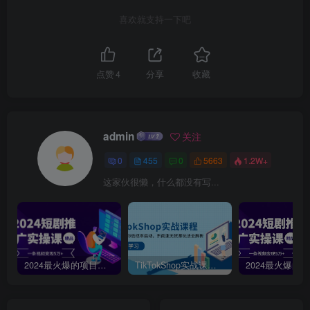
喜欢就支持一下吧
点赞
4
分享
收藏
admin
关注
0
455
0
5663
1.2W+
这家伙很懒，什么都没有写...
2024最火爆的项目短剧推广实操课，一条视频变现5万+【附软件工具】
TikTokShop实战课程，手把手教你低成本启动，东南亚无货源玩法全解析