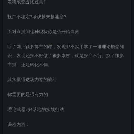
老粉成交占比过高?
投产不稳定?场观越来越萎靡?
面对直播间这种现状你是否开始自救
听了网上很多博主的课，发现都不实用学了一堆理论概念知
识，发现还投不好做了很多素材，就是投产不行。换了很多
主播，还是转化不佳。
其实赢得这场内卷的战斗
你需要的是强有力的
理论武器+好落地的实战打法
课程内容：