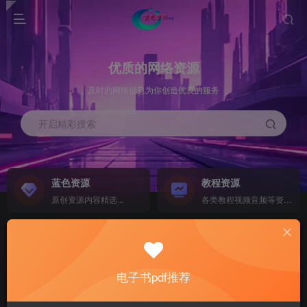
优质的网络资源
及时的网络信息为你创造优良的服务
开启精彩搜索
蓝色资源
教程资源
原创资源内容精选...
各类教程视频音频等资源...
源码搭建
素材资源
NEW
各类源码搭建...
海量素材,资源分享...
电子书pdf推荐
软件下载
电子书籍
GO
计算机 移动设备 软件下载....
电子书籍下载...