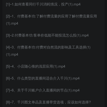
[1]–1.如何查看同行千川消耗情况，投产(1).mp4
[2]–1、付费基本功:了解付费流量的应用了解付费流量应用
(1).mp4
[3]–2.付费基本功:客单价低能不能投流怎么投(1).mp4
[4]–3、付费基本功:付费对自然流的影响及工具选择(1)
(1).mp4
[5]–4、小店随心推的浅层应用(1).mp4
[6]–5、什么类型的直播间适合介入千川(1).mp4
[7]–6、关于千川账户介入直播间的节点(1).mp4
[8]–7、千川图文单品及直播带货选项，应该如何选择?