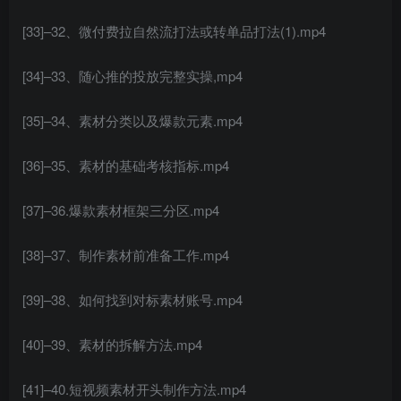
[33]–32、微付费拉自然流打法或转单品打法(1).mp4
[34]–33、随心推的投放完整实操,mp4
[35]–34、素材分类以及爆款元素.mp4
[36]–35、素材的基础考核指标.mp4
[37]–36.爆款素材框架三分区.mp4
[38]–37、制作素材前准备工作.mp4
[39]–38、如何找到对标素材账号.mp4
[40]–39、素材的拆解方法.mp4
[41]–40.短视频素材开头制作方法.mp4