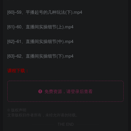
[60]–59、平播起号的几种玩法(下).mp4
[61]–60、直播间实操细节(上).mp4
[62]–61、直播间实操细节(中).mp4
[63]–62、直播间实操细节(下).mp4
课程下载：
免费资源，请登录后查看
©
版权声明
文章版权归作者所有，未经允许请勿转载。
THE END