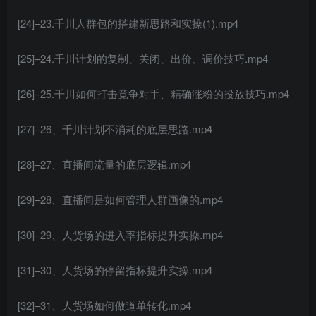
[24]–23.千川人群包的搭建新思路和实操(1).mp4
[25]–24.千川计划的复制、关闭、出价、调价技巧.mp4
[26]–25.千川如何打击竟争对手、精确涨粉的投放技巧.mp4
[27]–26、千川计划不消耗的底层思路.mp4
[28]–27、直播间流量的底层逻辑.mp4
[29]–28、直播间是如何管理人群画像的.mp4
[30]–29、人货场的进入率指标提升实操.mp4
[31]–30、人货场的停留指标提升实操.mp4
[32]–31、人货场如何做道单转化.mp4