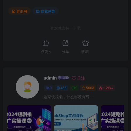
冒泡网
自媒体类
喜欢就支持一下吧
点赞
4
分享
收藏
admin
关注
0
455
0
5663
1.2W+
这家伙很懒，什么都没有写...