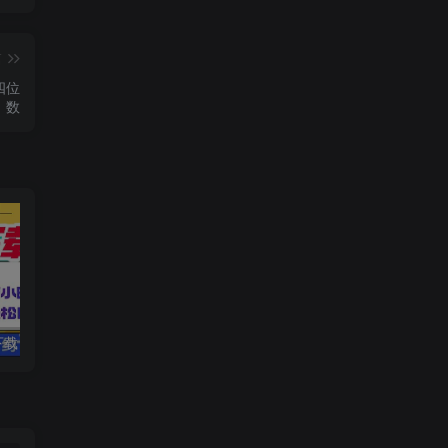
篇
四位
数
电脑挂机应用下载，单机每天俩小时300+管道收益每天轻松日入1000+
视频号历史科普赛道，条条作品10W+，多平台发布，助你变现收益翻倍