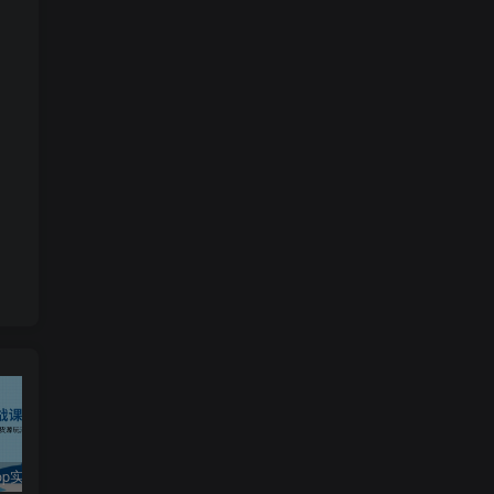
TikTokShop实战课程，手把手教你低成本启动，东南亚无货源玩法全解析
2024最火爆的项目短剧推广实操课 一条视频变现5万+(附软件工具
全职宝妈在小红书卖DeepSeek提示词，一天收益1k