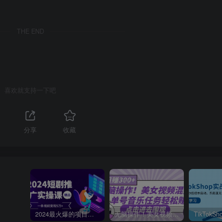
THE END
喜欢就支持一下吧
分享
收藏
2024最火爆的项目短剧推广实操课，一条视频变现5万+【附软件工具】
无脑操作！美女视频混剪，单号音乐任务轻松日入3张+