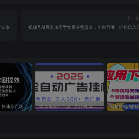
下一
位立体
视频号AI风景加国学文案带货赛道，小白可做，轻松日入
AI快速作图提效，快速换百场景模特，掌握文生图图生图技巧，提升作图效率
2025最新全自动广告挂机 单机500+实操分享 小白可无脑操作