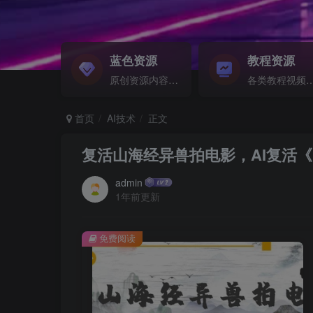
蓝色资源
教程资源
原创资源内容精选...
各类教程视频音频等资
首页
AI技术
正文
复活山海经异兽拍电影，AI复活《
admin
1年前更新
免费阅读