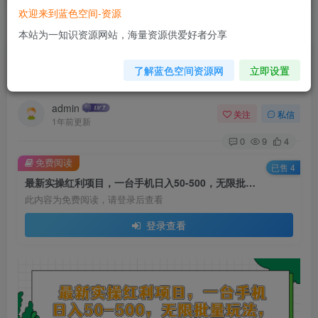
欢迎来到蓝色空间-资源
首页
网赚项目
正文
本站为一知识资源网站，海量资源供爱好者分享
最新实操红利项目，一台手机日入50-500，无限批
了解蓝色空间资源网
立即设置
量玩法，零基础易上手
admin
关注
私信
1年前更新
0
9
4
免费阅读
已售 4
最新实操红利项目，一台手机日入50-500，无限批量玩法，零基础易上手
此内容为免费阅读，请登录后查看
登录查看