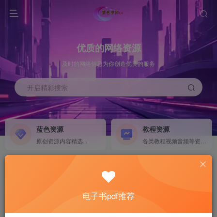
优质的网络资源
及时的网络信息为你创造优良的服务
开启精彩搜索
蓝色资源
教程资源
原创资源内容精选...
各类教程视频音频等资源...
源码搭建
素材资源
NEW
各类源码搭建...
海量素材,资源分享...
电子书pdf推荐
软件下载
电子书籍
GO
计算机 移动设备 软件下载....
电子书籍下载...