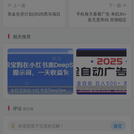
上一篇
下一篇
美金先登计划(2025黑马项目
手机每天看看广告 单机30+
真无需养鸡 亲测稳定
相关推荐
全职宝妈在小红书卖DeepSeek提示词，一天收益1k
2025最新全自动广告挂机 单机
评论
抢沙发
欢迎您留下宝贵的见解！
提交