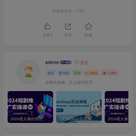
喜欢就支持一下吧
点赞
4
分享
收藏
admin
关注
0
455
0
5663
1.2W+
这家伙很懒，什么都没有写...
2024最火爆的项目短剧推广实操课，一条视频变现5万+【附软件工具】
TikTokShop实战课程，手把手教你低成本启动，东南亚无货源玩法全解析