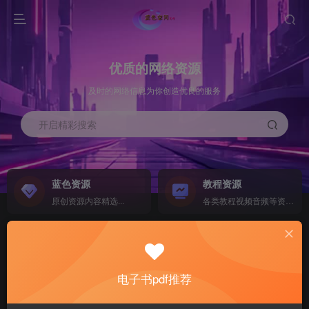
优质的网络资源
及时的网络信息为你创造优良的服务
开启精彩搜索
蓝色资源
教程资源
原创资源内容精选...
各类教程视频音频等资源...
源码搭建
素材资源
NEW
各类源码搭建...
海量素材,资源分享...
电子书pdf推荐
软件下载
电子书籍
GO
计算机 移动设备 软件下载....
电子书籍下载...