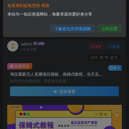
欢迎来到蓝色空间-资源
首页
电商运营
正文
本站为一知识资源网站，海量资源供爱好者分享
淘宝最新无人直播项目揭秘，保姆式教程，当天见
了解蓝色空间资源网
立即设置
效日产多张
admin
关注
私信
1年前更新
0
10
5
免费阅读
已售 5
淘宝最新无人直播项目揭秘，保姆式教程，当天见效日产多张
此内容为免费阅读，请登录后查看
登录查看