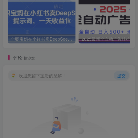
全职宝妈在小红书卖DeepSeek提示词，一天收益1k
2025最新全自动广告挂机 单机
评论
抢沙发
欢迎您留下宝贵的见解！
提交