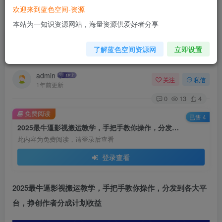
欢迎来到蓝色空间-资源
首页
网赚项目
正文
本站为一知识资源网站，海量资源供爱好者分享
2025最牛逼影视搬运教学，手把手教你操作，分
了解蓝色空间资源网
立即设置
发到各大平台，挣创作者分成计划收益
admin
关注
私信
1年前更新
0
13
4
免费阅读
已售 4
2025最牛逼影视搬运教学，手把手教你操作，分发到各大平台，挣创作者分成计划收益
此内容为免费阅读，请登录后查看
登录查看
2025最牛逼影视搬运教学，手把手教你操作，分发到各大平
台，挣创作者分成计划收益