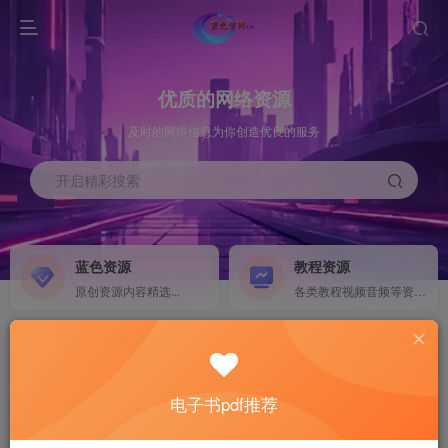
优质的网络资源
及时的网络信息为你创造优良的服务
开启精彩搜索
蓝色资源
教程资源
原创资源内容精选...
各类教程视频音频等资源...
源码搭建
素材资源
NEW
各类源码搭建...
海量素材,资源分享...
电子书pdf推荐
软件下载
电子书籍
GO
计算机 移动设备 软件下载....
电子书籍下载...