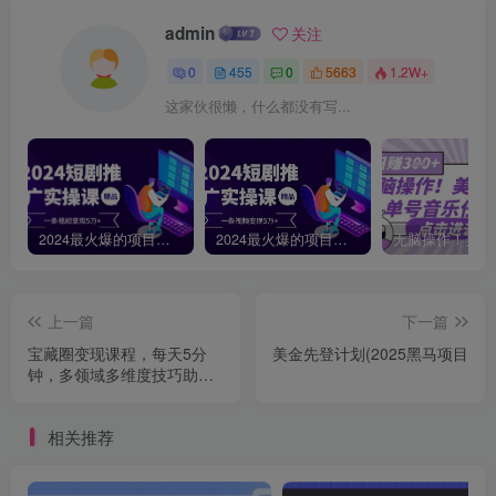
admin
关注
0
455
0
5663
1.2W+
这家伙很懒，什么都没有写...
2024最火爆的项目短剧推广实操课，一条视频变现5万+【附软件工具】
2024最火爆的项目短剧推广实操课 一条视频变现5万+(附软件工具
上一篇
下一篇
宝藏圈变现课程，每天5分
美金先登计划(2025黑马项目
钟，多领域多维度技巧助你
轻松变现(189节
相关推荐