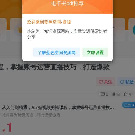
电子书pdf推荐
欢迎来到蓝色空间-资源
源码搭建
素材资源
NEW
本站为一知识资源网站，海量资源供爱好者
源...
各类源码搭建...
海量素材,资源分享...
分享
了解蓝色空间资源网
立即设置
课程，掌握账号运营直播技巧，打造爆款
关注
私信
0
8
4
已售 4
从入门到精通，AI+短视频剪辑课程，掌握账号运营直播技巧，打造爆款
此内容为付费阅读，请付费后查看
1
￥