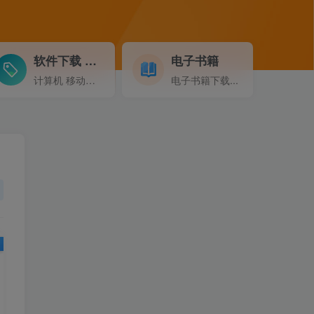
软件下载
电子书籍
GO
计算机 移动设备 软件下载....
电子书籍下载...