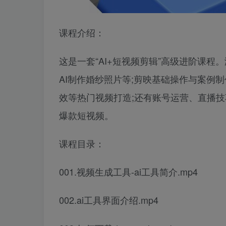
课程介绍：
这是一套“AI+短视频剪辑”高级进阶课程。
AI制作婚纱照片等;剪映基础操作与案例
效等热门视频打造;还有账号运营、直播
爆款短视频。
课程目录：
001.视频生成工具-ai工具简介.mp4
002.ai工具界面介绍.mp4