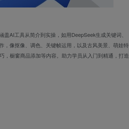
涵盖AI工具从简介到实操，如用DeepSeek生成关键词、
制作，像抠像、调色、关键帧运用，以及古风美景、萌娃特
技巧，橱窗商品添加等内容。助力学员从入门到精通，打造