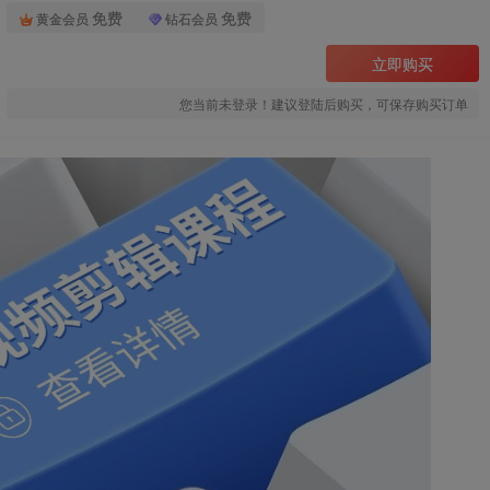
免费
免费
黄金会员
钻石会员
立即购买
您当前未登录！建议登陆后购买，可保存购买订单