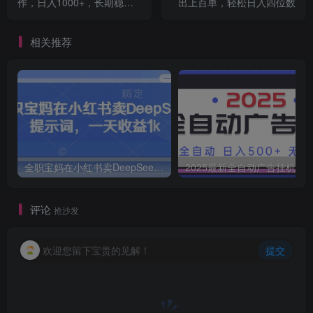
作，日入1000+，长期稳定
出上百单，轻松日入四位数
收益
相关推荐
全职宝妈在小红书卖DeepSeek提示词，一天收益1k
2025最新全自动广告挂机 单机
评论
抢沙发
欢迎您留下宝贵的见解！
提交