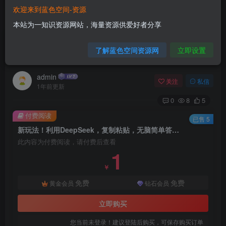
欢迎来到蓝色空间-资源
首页
网赚项目
正文
本站为一知识资源网站，海量资源供爱好者分享
新玩法！利用DeepSeek，复制粘贴，无脑简单答
了解蓝色空间资源网
立即设置
题，疯狂撸新平台收益，轻…
admin
关注
私信
1年前更新
0
8
5
付费阅读
已售 5
新玩法！利用DeepSeek，复制粘贴，无脑简单答题，疯狂撸新平台收益，轻…
此内容为付费阅读，请付费后查看
1
￥
免费
免费
黄金会员
钻石会员
立即购买
您当前未登录！建议登陆后购买，可保存购买订单