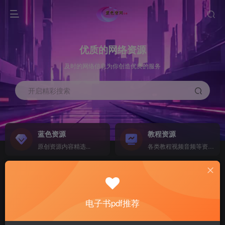
优质的网络资源
及时的网络信息为你创造优良的服务
开启精彩搜索
蓝色资源
教程资源
原创资源内容精选...
各类教程视频音频等资源...
源码搭建
素材资源
NEW
各类源码搭建...
海量素材,资源分享...
电子书pdf推荐
软件下载
电子书籍
GO
计算机 移动设备 软件下载....
电子书籍下载...