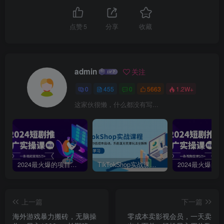
点赞
5
分享
收藏
admin
关注
0
455
0
5663
1.2W+
这家伙很懒，什么都没有写...
2024最火爆的项目短剧推广实操课，一条视频变现5万+【附软件工具】
TikTokShop实战课程，手把手教你低成本启动，东南亚无货源玩法全解析
上一篇
下一篇
海外游戏暴力搬砖，无脑操
零成本卖影视会员，一天卖