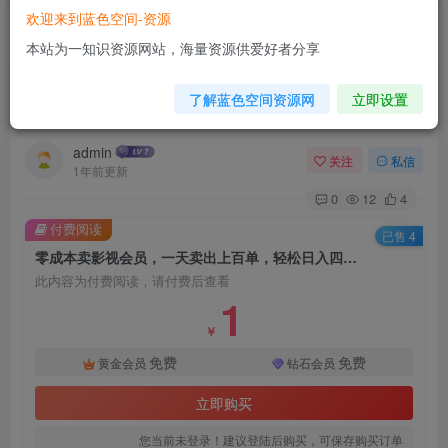
欢迎来到蓝色空间-资源
首页
网赚项目
正文
本站为一知识资源网站，海量资源供爱好者分享
零成本卖影视会员，一天卖出上百单，轻松日入四
了解蓝色空间资源网
立即设置
位数
admin
关注
私信
1年前更新
0
12
4
付费阅读
已售 4
零成本卖影视会员，一天卖出上百单，轻松日入四位数
此内容为付费阅读，请付费后查看
1
￥
免费
免费
黄金会员
钻石会员
立即购买
您当前未登录！建议登陆后购买，可保存购买订单