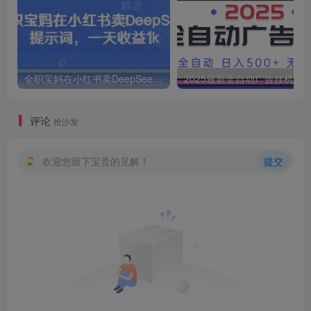
全职宝妈在小红书卖DeepSeek提示词，一天收益1k
2025最新全自动广告挂机 单机
评论
抢沙发
欢迎您留下宝贵的见解！
提交