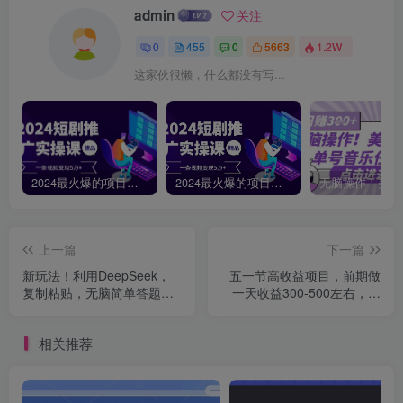
admin
关注
0
455
0
5663
1.2W+
这家伙很懒，什么都没有写...
2024最火爆的项目短剧推广实操课，一条视频变现5万+【附软件工具】
2024最火爆的项目短剧推广实操课 一条视频变现5万+(附软件工具
上一篇
下一篇
新玩法！利用DeepSeek，
五一节高收益项目，前期做
复制粘贴，无脑简单答题，
一天收益300-500左右，熟
疯狂撸新平台收益，轻...
练后日入收益1.5k【揭秘】
相关推荐