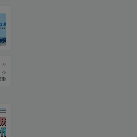
TikTokShop实战课程，手把手教你低成本启动，东南亚无货源玩法全解析
2024最火爆的项目短剧推广实操课 一条视频变现5万+(附软件工具
AI快速作图提效，快速换百场景模特，掌握文生图图生图技巧，提升作图效率
篇
，含
单资源