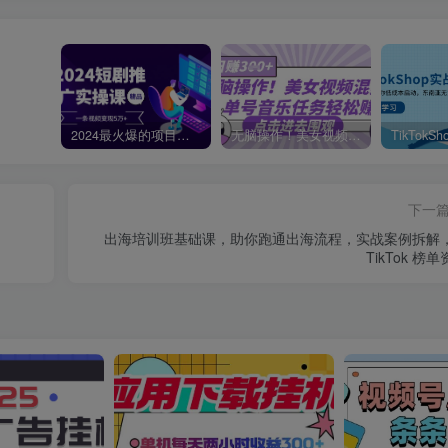
2024最火爆的项目短剧推广实操课，一条视频变现5万+【附软件工具】
无脑操作！美女视频混剪，单号音乐任务轻松日入3张+
下一
出海培训班基础课，助你跑通出海流程，实战案例拆解
TikTok 榜