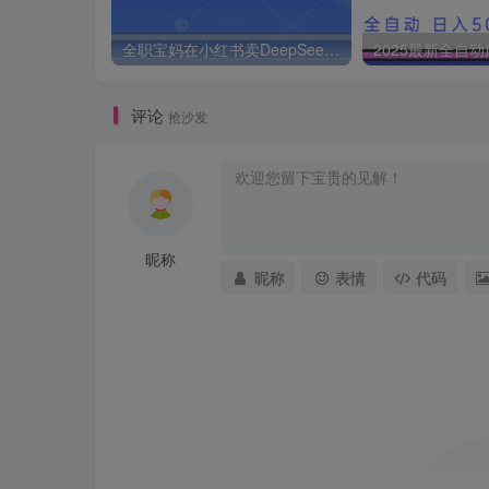
全职宝妈在小红书卖DeepSeek提示词，一天收益1k
评论
抢沙发
昵称
昵称
表情
代码