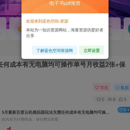
电子书pdf推荐
欢迎来到蓝色空间-资源
源码搭建
素材资源
NEW
本站为一知识资源网站，海量资源供爱好者
源...
各类源码搭建...
海量素材,资源分享...
分享
了解蓝色空间资源网
立即设置
任何成本有无电脑均可操作单号月收益2张+保
关注
私信
0
9
5
已售 4
5月最新百度云机模拟器玩法无需任何成本有无电脑均可操作单号月收益2张+保底收入【揭秘】
此内容为付费阅读，请付费后查看