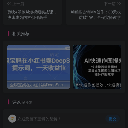
上一篇
下一篇
剪映+即梦AI短视频实战课，
AI赋能古诗MV创作：30天收
快速成为内容创作高手
益破1W，全程实操教学
相关推荐
全职宝妈在小红书卖DeepSeek提示词，一天收益1k
AI快速作
评论
抢沙发
欢迎您留下宝贵的见解！
提交