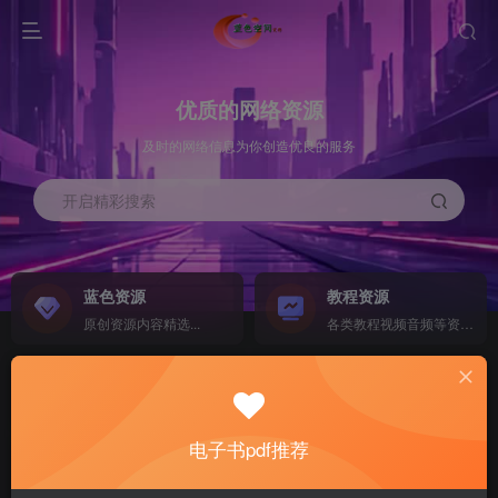
优质的网络资源
及时的网络信息为你创造优良的服务
开启精彩搜索
蓝色资源
教程资源
原创资源内容精选...
各类教程视频音频等资源...
源码搭建
素材资源
NEW
各类源码搭建...
海量素材,资源分享...
电子书pdf推荐
软件下载
电子书籍
GO
计算机 移动设备 软件下载....
电子书籍下载...