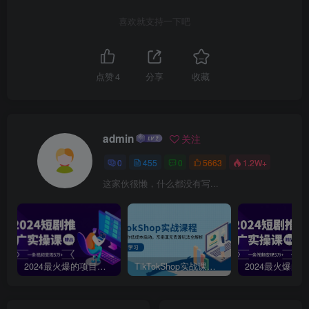
喜欢就支持一下吧
点赞
4
分享
收藏
admin
关注
0
455
0
5663
1.2W+
这家伙很懒，什么都没有写...
2024最火爆的项目短剧推广实操课，一条视频变现5万+【附软件工具】
TikTokShop实战课程，手把手教你低成本启动，东南亚无货源玩法全解析