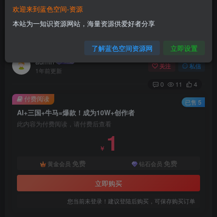
欢迎来到蓝色空间-资源
首页
AI技术
正文
本站为一知识资源网站，海量资源供爱好者分享
AI+三国+牛马=爆款！成为10W+创作者
了解蓝色空间资源网
立即设置
admin
关注
私信
1年前更新
0
11
4
付费阅读
已售 5
AI+三国+牛马=爆款！成为10W+创作者
此内容为付费阅读，请付费后查看
1
￥
免费
免费
黄金会员
钻石会员
立即购买
您当前未登录！建议登陆后购买，可保存购买订单