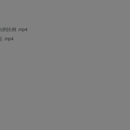
的比例 .mp4
.mp4