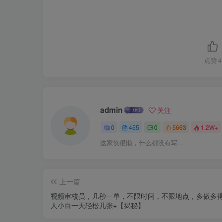
点赞
4
admin
关注
0
455
0
5663
1.2W+
这家伙很懒，什么都没有写...
上一篇
视频审核员，几秒一单，不限时间，不限地点，多做多
人小白一天轻松几张+【揭秘】