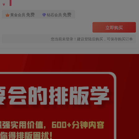
1
￥
免费
免费
黄金会员
钻石会员
立即购买
您当前未登录！建议登陆后购买，可保存购买订单