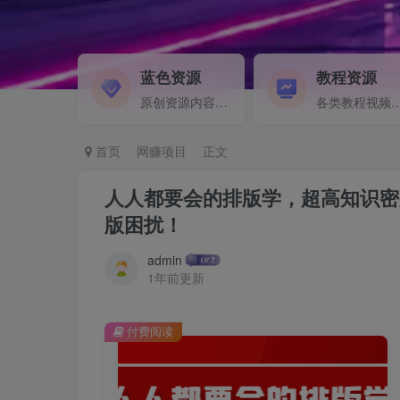
蓝色资源
教程资源
原创资源内容精选...
各类教程视频音频等资
首页
网赚项目
正文
人人都要会的排版学，超高知识密
版困扰！
admin
1年前更新
付费阅读