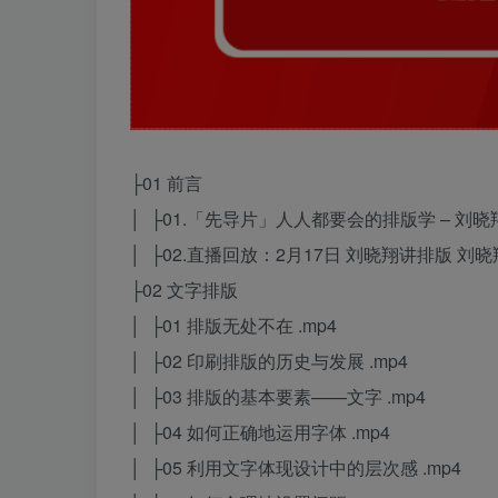
├01 前言
│ ├01.「先导片」人人都要会的排版学 – 刘晓翔 
│ ├02.直播回放：2月17日 刘晓翔讲排版 刘晓翔 
├02 文字排版
│ ├01 排版无处不在 .mp4
│ ├02 印刷排版的历史与发展 .mp4
│ ├03 排版的基本要素——文字 .mp4
│ ├04 如何正确地运用字体 .mp4
│ ├05 利用文字体现设计中的层次感 .mp4