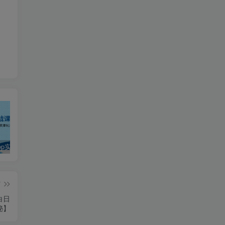
TikTokShop实战课程，手把手教你低成本启动，东南亚无货源玩法全解析
2024最火爆的项目短剧推广实操课 一条视频变现5万+(附软件工具
全职宝妈在小红书卖DeepSeek提示词，一天收益1k
篇
白日
秘】