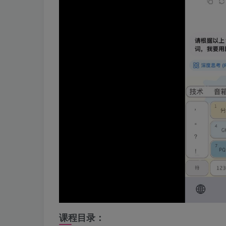
课程目录：