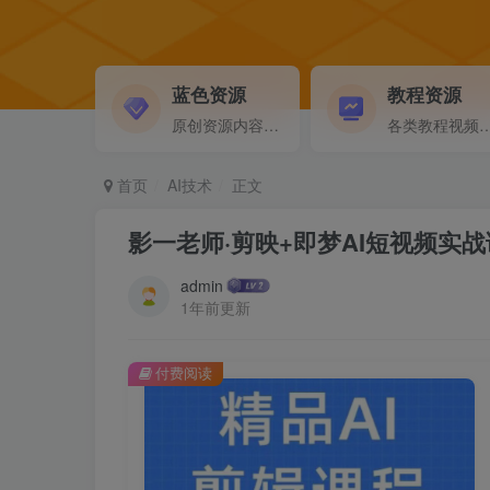
蓝色资源
教程资源
原创资源内容精选...
各类教程视频音频等资
首页
AI技术
正文
影一老师·剪映+即梦AI短视频实战
admin
1年前更新
付费阅读