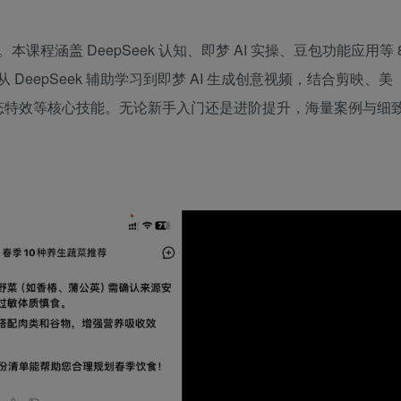
课程涵盖 DeepSeek 认知、即梦 AI 实操、豆包功能应用等 
 DeepSeek 辅助学习到即梦 AI 生成创意视频，结合剪映、美
态特效等核心技能。无论新手入门还是进阶提升，海量案例与细