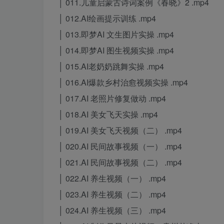
│ 011.儿童启蒙古诗词案例《春晓》2 .mp4
│ 012.AI绘画提示训练 .mp4
│ 013.即梦AI 文生图片实操 .mp4
│ 014.即梦AI 图生视频实操 .mp4
│ 015.AI老奶奶跳舞实操 .mp4
│ 016.AI爆款乡村治愈视频实操 .mp4
│ 017.AI 老照片修复做动 .mp4
│ 018.AI 美女飞天实操 .mp4
│ 019.AI 美女飞天视频（二） .mp4
│ 020.AI 民间故事视频（一） .mp4
│ 021.AI 民间故事视频（二） .mp4
│ 022.AI 养生视频（一） .mp4
│ 023.AI 养生视频（二） .mp4
│ 024.AI 养生视频（三） .mp4