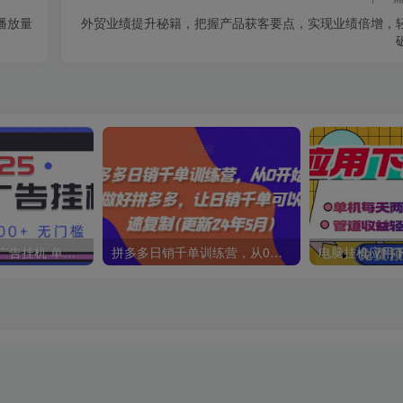
播放量
外贸业绩提升秘籍，把握产品获客要点，实现业绩倍增，
2025最新全自动广告挂机 单机500+实操分享 小白可无脑操作
拼多多日销千单训练营，从0开始带你做好拼多多，让日销千单可以快速复制(更新25年4月)