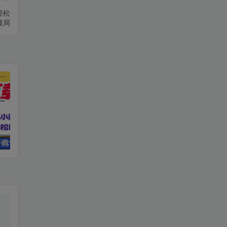
轻松
破局
电脑挂机应用下载，单机每天俩小时300+管道收益每天轻松日入1000+
一个热门信息差项目，扣子空间邀请码无脑搬运，2小时赚300元。