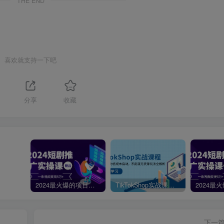
THE END
喜欢就支持一下吧
分享
收藏
2024最火爆的项目短剧推广实操课，一条视频变现5万+【附软件工具】
TikTokShop实战课程，手把手教你低成本启动，东南亚无货源玩法全解析
下一