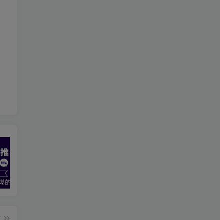
2024最火爆的项目短剧推广实操课 一条视频变现5万+(附软件工具
无脑操作！美女视频混剪，单号音乐任务轻松日入3张+
全职宝妈在小红书卖DeepSeek提示词，一天收益1k
篇