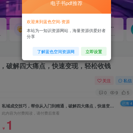
电子书pdf推荐
欢迎来到蓝色空间-资源
源码搭建
素材资源
NEW
本站为一知识资源网站，海量资源供爱好者
源...
各类源码搭建...
海量素材,资源分享...
分享
了解蓝色空间资源网
立即设置
，破解四大痛点，快速变现，轻松收钱
关注
私信
0
9
5
已售 4
私域成交技巧，帮你从入门到精通，破解四大痛点，快速变现，轻松收钱
此内容为付费阅读，请付费后查看
1
￥