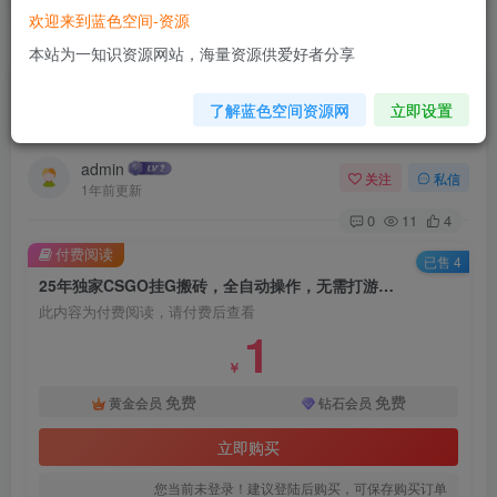
欢迎来到蓝色空间-资源
首页
网赚项目
正文
本站为一知识资源网站，海量资源供爱好者分享
25年独家CSGO挂G搬砖，全自动操作，无需打游
了解蓝色空间资源网
立即设置
戏，小白日入3张+【揭秘】
admin
关注
私信
1年前更新
0
11
4
付费阅读
已售 4
25年独家CSGO挂G搬砖，全自动操作，无需打游戏，小白日入3张+【揭秘】
此内容为付费阅读，请付费后查看
1
￥
免费
免费
黄金会员
钻石会员
立即购买
您当前未登录！建议登陆后购买，可保存购买订单