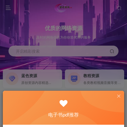
优质的网络资源
及时的网络信息为你创造优良的服务
开启精彩搜索
蓝色资源
教程资源
原创资源内容精选...
各类教程视频音频等资源...
源码搭建
素材资源
NEW
各类源码搭建...
海量素材,资源分享...
电子书pdf推荐
软件下载
电子书籍
GO
计算机 移动设备 软件下载....
电子书籍下载...