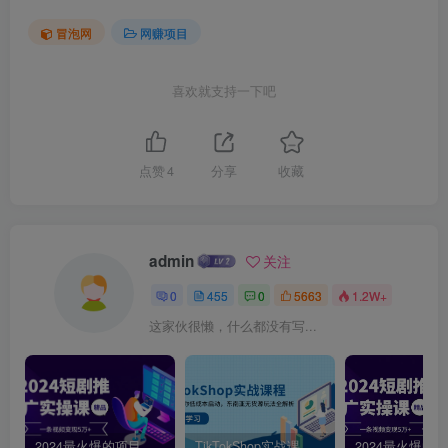
冒泡网
网赚项目
喜欢就支持一下吧
点赞
4
分享
收藏
admin
关注
0
455
0
5663
1.2W+
这家伙很懒，什么都没有写...
2024最火爆的项目短剧推广实操课，一条视频变现5万+【附软件工具】
TikTokShop实战课程，手把手教你低成本启动，东南亚无货源玩法全解析