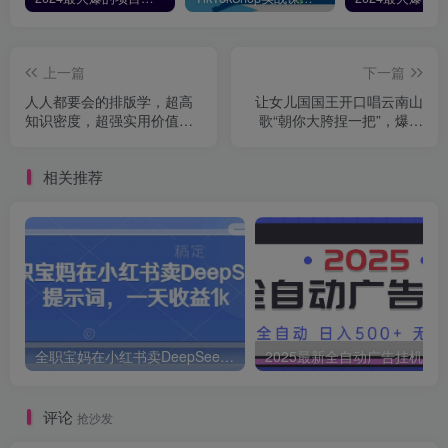
上一篇
下一篇
人人都要会的排版学，超高
让女儿国国王开口唱云南山
知识密度，超强实用价值，
歌“朝你大胯捏一把”，爆笑
600+分钟内容终结你得排版
视频狂揽点赞20W点赞，熟
困扰！
练后起号快轻松月入过W
相关推荐
全职宝妈在小红书卖DeepSeek提示词，一天收益1k
2025最新全自动广告挂机 单机
评论
抢沙发