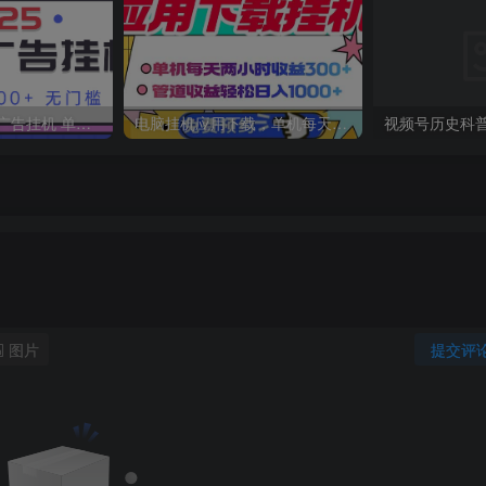
2025最新全自动广告挂机 单机500+实操分享 小白可无脑操作
电脑挂机应用下载，单机每天俩小时300+管道收益每天轻松日入1000+
图片
提交评