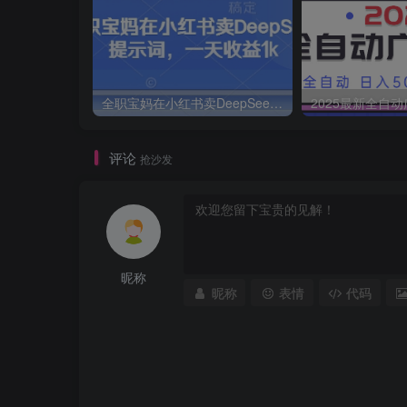
全职宝妈在小红书卖DeepSeek提示词，一天收益1k
评论
抢沙发
昵称
昵称
表情
代码