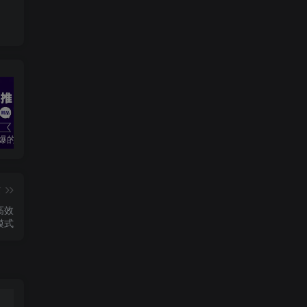
2024最火爆的项目短剧推广实操课 一条视频变现5万+(附软件工具
无脑操作！美女视频混剪，单号音乐任务轻松日入3张+
全职宝妈在小红书卖DeepSeek提示词，一天收益1k
篇
高效
模式