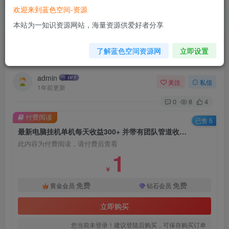
欢迎来到蓝色空间-资源
首页
脚本挂机
正文
本站为一知识资源网站，海量资源供爱好者分享
最新电脑挂机单机每天收益300+ 并带有团队管道
了解蓝色空间资源网
立即设置
收益 可无限放大
admin
关注
私信
1年前更新
0
8
4
付费阅读
已售 5
最新电脑挂机单机每天收益300+ 并带有团队管道收益 可无限放大
此内容为付费阅读，请付费后查看
1
￥
免费
免费
黄金会员
钻石会员
立即购买
您当前未登录！建议登陆后购买，可保存购买订单