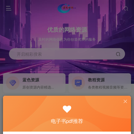
优质的网络资源
及时的网络信息为你创造优良的服务
开启精彩搜索
蓝色资源
教程资源
原创资源内容精选...
各类教程视频音频等资源...
源码搭建
素材资源
NEW
各类源码搭建...
海量素材,资源分享...
电子书pdf推荐
软件下载
电子书籍
GO
计算机 移动设备 软件下载....
电子书籍下载...