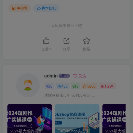
中创网
脚本挂机
喜欢就支持一下吧
点赞
4
分享
收藏
admin
关注
0
455
0
5663
1.2W+
这家伙很懒，什么都没有写...
2024最火爆的项目短剧推广实操课，一条视频变现5万+【附软件工具】
TikTokShop实战课程，手把手教你低成本启动，东南亚无货源玩法全解析