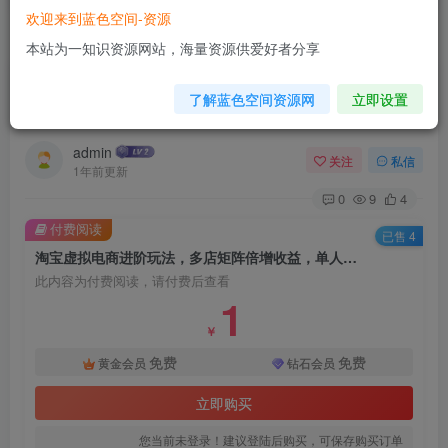
欢迎来到蓝色空间-资源
首页
电商运营
正文
本站为一知识资源网站，海量资源供爱好者分享
淘宝虚拟电商进阶玩法，多店矩阵倍增收益，单人
了解蓝色空间资源网
立即设置
月入1W+
admin
关注
私信
1年前更新
0
9
4
付费阅读
已售 4
淘宝虚拟电商进阶玩法，多店矩阵倍增收益，单人月入1W+
此内容为付费阅读，请付费后查看
1
￥
免费
免费
黄金会员
钻石会员
立即购买
您当前未登录！建议登陆后购买，可保存购买订单