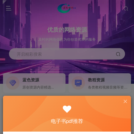
优质的网络资源
及时的网络信息为你创造优良的服务
开启精彩搜索
蓝色资源
教程资源
原创资源内容精选...
各类教程视频音频等资源...
源码搭建
素材资源
NEW
各类源码搭建...
海量素材,资源分享...
电子书pdf推荐
软件下载
电子书籍
GO
计算机 移动设备 软件下载....
电子书籍下载...