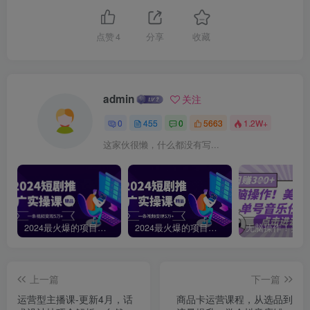
点赞
4
分享
收藏
admin
关注
0
455
0
5663
1.2W+
这家伙很懒，什么都没有写...
2024最火爆的项目短剧推广实操课，一条视频变现5万+【附软件工具】
2024最火爆的项目短剧推广实操课 一条视频变现5万+(附软件工具
上一篇
下一篇
运营型主播课-更新4月，话
商品卡运营课程，从选品到