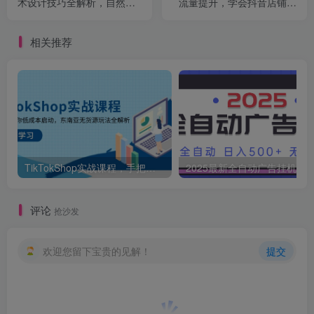
术设计技巧全解析，自然流
流量提升，学会抖音店铺动
带货，直播起号全流程
销与千川精准投放
相关推荐
TikTokShop实战课程，手把手教你低成本启动，东南亚无货源玩法全解析
2025最新全自动广告挂机 单机
评论
抢沙发
欢迎您留下宝贵的见解！
提交