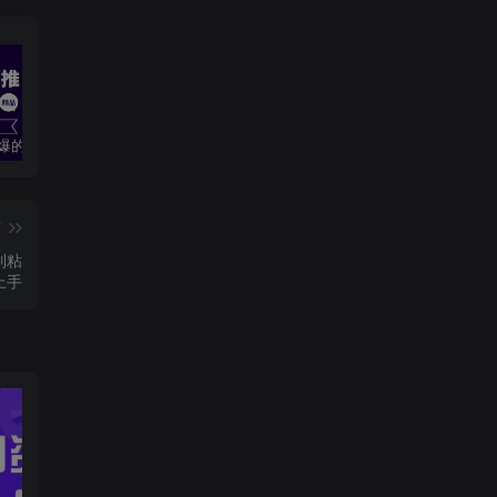
2024最火爆的项目短剧推广实操课 一条视频变现5万+(附软件工具
无脑操作！美女视频混剪，单号音乐任务轻松日入3张+
全职宝妈在小红书卖DeepSeek提示词，一天收益1k
篇
制粘
上手