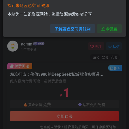
欢迎来到蓝色空间-资源
首页
网赚项目
正文
本站为一知识资源网站，海量资源供爱好者分享
精准打击：价值3980的DeepSeek私域引流实操
了解蓝色空间资源网
立即设置
课，小白实操无门槛，日引精准粉300+
admin
关注
私信
1年前更新
0
9
5
付费阅读
已售 4
精准打击：价值3980的DeepSeek私域引流实操课，小白实操无门槛，日引精准粉300+
此内容为付费阅读，请付费后查看
1
￥
免费
免费
黄金会员
钻石会员
立即购买
您当前未登录！建议登陆后购买，可保存购买订单