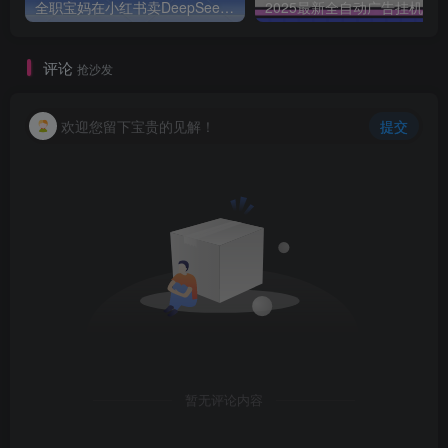
全职宝妈在小红书卖DeepSeek提示词，一天收益1k
2025最新全自动广告挂机 单机
评论
抢沙发
欢迎您留下宝贵的见解！
提交
暂无评论内容