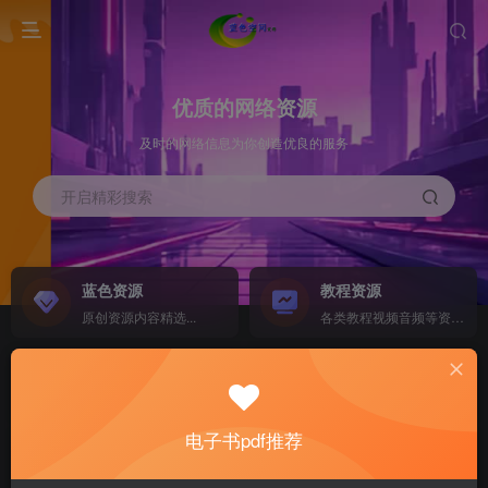
优质的网络资源
及时的网络信息为你创造优良的服务
开启精彩搜索
蓝色资源
教程资源
原创资源内容精选...
各类教程视频音频等资源...
源码搭建
素材资源
NEW
各类源码搭建...
海量素材,资源分享...
电子书pdf推荐
软件下载
电子书籍
GO
计算机 移动设备 软件下载....
电子书籍下载...