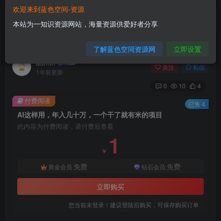
欢迎来到蓝色空间-资源
首页
AI技术
正文
本站为一知识资源网站，海量资源供爱好者分享
AI这样用，年入几十万，一个干了就有米的项目
了解蓝色空间资源网
立即设置
admin
关注
私信
1年前更新
0
10
4
付费阅读
已售 4
AI这样用，年入几十万，一个干了就有米的项目
此内容为付费阅读，请付费后查看
1
￥
免费
免费
黄金会员
钻石会员
立即购买
您当前未登录！建议登陆后购买，可保存购买订单