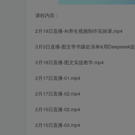
课程内容：
2月19日直播-Ai养生视频制作实操课,mp4
3月3日直播-图文带书爆款清单&用Deepseek提
3月18日直播-图文实提教学.mp4
2月17日直播-01.mp4
2月17日直播-02.mp4
2月15日直播-02.mp4
2月15日直播-03.mp4