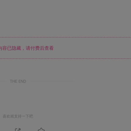
内容已隐藏，请付费后查看
THE END
喜欢就支持一下吧