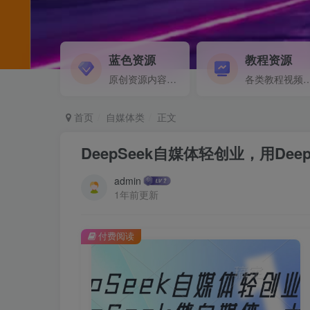
蓝色资源
教程资源
原创资源内容精选...
各类教程视频音频等资
首页
自媒体类
正文
DeepSeek自媒体轻创业，用Dee
admin
1年前更新
付费阅读