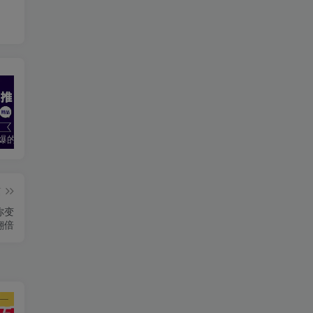
2024最火爆的项目短剧推广实操课 一条视频变现5万+(附软件工具
无脑操作！美女视频混剪，单号音乐任务轻松日入3张+
全职宝妈在小红书卖DeepSeek提示词，一天收益1k
篇
你变
翻倍