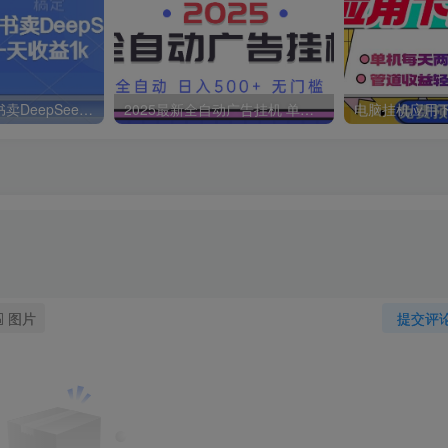
全职宝妈在小红书卖DeepSeek提示词，一天收益1k
2025最新全自动广告挂机 单机500+实操分享 小白可无脑操作
图片
提交评