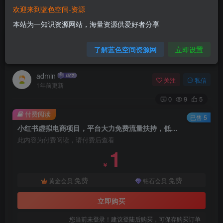
欢迎来到蓝色空间-资源
首页
电商运营
正文
本站为一知识资源网站，海量资源供爱好者分享
小红书虚拟电商项目，平台大力免费流量扶持，低
了解蓝色空间资源网
立即设置
门槛1拖3玩法
admin
关注
私信
1年前更新
0
9
5
付费阅读
已售 5
小红书虚拟电商项目，平台大力免费流量扶持，低门槛1拖3玩法
此内容为付费阅读，请付费后查看
1
￥
免费
免费
黄金会员
钻石会员
立即购买
您当前未登录！建议登陆后购买，可保存购买订单