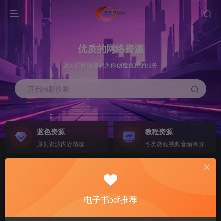
优质的网络资源
及时的网络信息为你创造优良的服务
开启精彩搜索
蓝色资源
教程资源
原创资源内容精选...
各类教程视频音频等资源...
源码搭建
素材资源
NEW
各类源码搭建...
海量素材,资源分享...
电子书pdf推荐
软件下载
电子书籍
GO
计算机 移动设备 软件下载....
电子书籍下载...