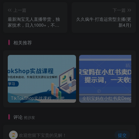
上一篇
下一篇
最新淘宝无人直播带货，独
久久疯牛·打造运营型主播(更
家技术，日入1000+，不违
新4月)
规不封号，操作简单【揭
秘】
相关推荐
TikTokShop实战课程，手把手教你低成本启动，东南亚无货源玩法全解析
评论
抢沙发
欢迎您留下宝贵的见解！
提交