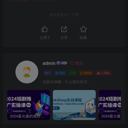
喜欢就支持一下吧
点赞
5
分享
收藏
admin
关注
0
455
0
5663
1.2W+
这家伙很懒，什么都没有写...
2024最火爆的项目短剧推广实操课，一条视频变现5万+【附软件工具】
TikTokShop实战课程，手把手教你低成本启动，东南亚无货源玩法全解析