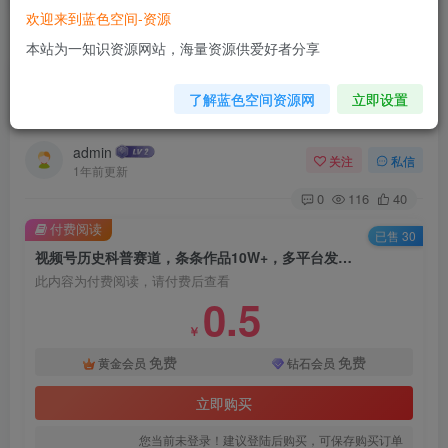
欢迎来到蓝色空间-资源
首页
自媒体类
正文
本站为一知识资源网站，海量资源供爱好者分享
视频号历史科普赛道，条条作品10W+，多平台发
了解蓝色空间资源网
立即设置
布，助你变现收益翻倍
admin
关注
私信
1年前更新
0
116
40
付费阅读
已售 30
视频号历史科普赛道，条条作品10W+，多平台发布，助你变现收益翻倍
此内容为付费阅读，请付费后查看
0.5
￥
免费
免费
黄金会员
钻石会员
立即购买
您当前未登录！建议登陆后购买，可保存购买订单