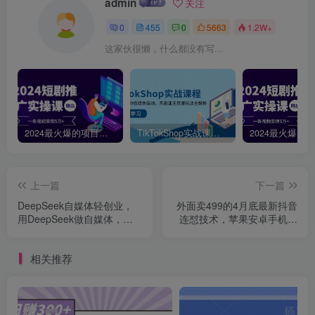
admin
关注
0
455
0
5663
1.2W+
这家伙很懒，什么都没有写...
2024最火爆的项目短剧推广实操课，一条视频变现5万+【附软件工具】
TikTokShop实战课程，手把手教你低成本启动，东南亚无货源玩法全解析
上一篇
下一篇
DeepSeek自媒体轻创业，
外面卖499的4月底最新抖音
用DeepSeek做自媒体，太
连怼技术，苹果安卓手机都
容易挣钱了(2025年新课)
可以
相关推荐