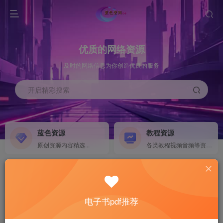
优质的网络资源
及时的网络信息为你创造优良的服务
开启精彩搜索
蓝色资源
教程资源
原创资源内容精选...
各类教程视频音频等资源...
源码搭建
素材资源
NEW
各类源码搭建...
海量素材,资源分享...
电子书pdf推荐
软件下载
电子书籍
GO
计算机 移动设备 软件下载....
电子书籍下载...