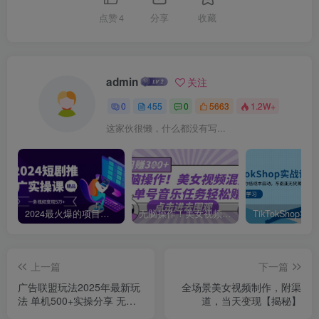
点赞
4
分享
收藏
admin
关注
0
455
0
5663
1.2W+
这家伙很懒，什么都没有写...
2024最火爆的项目短剧推广实操课，一条视频变现5万+【附软件工具】
无脑操作！美女视频混剪，单号音乐任务轻松日入3张+
上一篇
下一篇
广告联盟玩法2025年最新玩
全场景美女视频制作，附渠
法 单机500+实操分享 无门
道，当天变现【揭秘】
槛 见效快