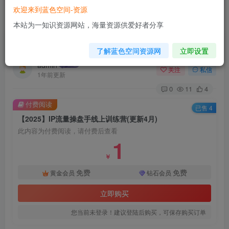
欢迎来到蓝色空间-资源
首页
网赚项目
正文
本站为一知识资源网站，海量资源供爱好者分享
【2025】IP流量操盘手线上训练营(更新4月)
了解蓝色空间资源网
立即设置
admin
关注
私信
1年前更新
0
11
4
付费阅读
已售 4
【2025】IP流量操盘手线上训练营(更新4月)
此内容为付费阅读，请付费后查看
1
￥
免费
免费
黄金会员
钻石会员
立即购买
您当前未登录！建议登陆后购买，可保存购买订单