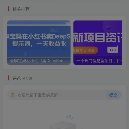
相关推荐
全职宝妈在小红书卖DeepSeek提示词，一天收益1k
一个
评论
抢沙发
欢迎您留下宝贵的见解！
提交