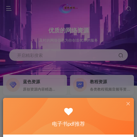
优质的网络资源
及时的网络信息为你创造优良的服务
开启精彩搜索
蓝色资源
教程资源
原创资源内容精选...
各类教程视频音频等资源...
源码搭建
素材资源
NEW
各类源码搭建...
海量素材,资源分享...
电子书pdf推荐
软件下载
电子书籍
GO
计算机 移动设备 软件下载....
电子书籍下载...