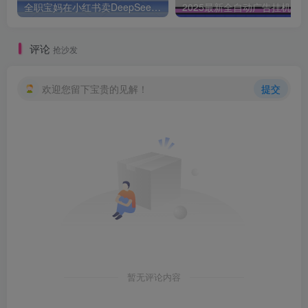
全职宝妈在小红书卖DeepSeek提示词，一天收益1k
2025最新全自动广告挂机 单机
评论
抢沙发
欢迎您留下宝贵的见解！
提交
暂无评论内容