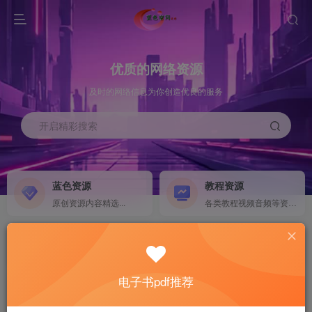
优质的网络资源
及时的网络信息为你创造优良的服务
开启精彩搜索
蓝色资源
教程资源
原创资源内容精选...
各类教程视频音频等资源...
源码搭建
素材资源
NEW
各类源码搭建...
海量素材,资源分享...
电子书pdf推荐
软件下载
电子书籍
GO
计算机 移动设备 软件下载....
电子书籍下载...