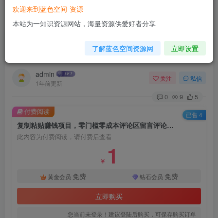
欢迎来到蓝色空间-资源
首页
网赚项目
正文
本站为一知识资源网站，海量资源供爱好者分享
复制粘贴赚钱项目，零门槛零成本评论区留言评论
了解蓝色空间资源网
立即设置
即可轻松日赚取100+
admin
关注
私信
1年前更新
0
9
5
付费阅读
已售 4
复制粘贴赚钱项目，零门槛零成本评论区留言评论即可轻松日赚取100+
此内容为付费阅读，请付费后查看
1
￥
免费
免费
黄金会员
钻石会员
立即购买
您当前未登录！建议登陆后购买，可保存购买订单