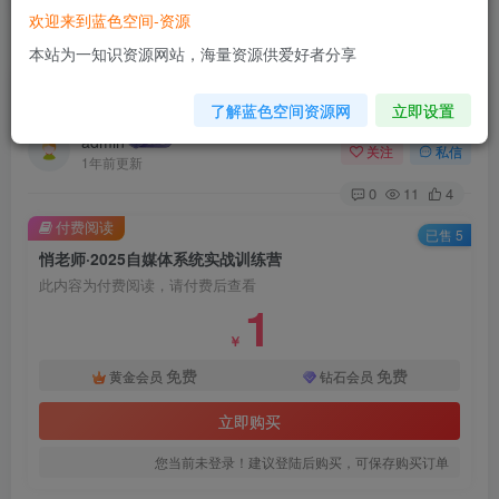
欢迎来到蓝色空间-资源
首页
自媒体类
正文
本站为一知识资源网站，海量资源供爱好者分享
悄老师·2025自媒体系统实战训练营
了解蓝色空间资源网
立即设置
admin
关注
私信
1年前更新
0
11
4
付费阅读
已售 5
悄老师·2025自媒体系统实战训练营
此内容为付费阅读，请付费后查看
1
￥
免费
免费
黄金会员
钻石会员
立即购买
您当前未登录！建议登陆后购买，可保存购买订单