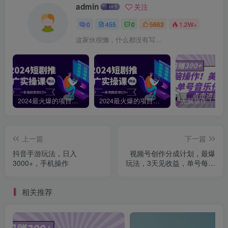
admin
关注
0
455
0
5663
1.2W+
这家伙很懒，什么都没有写...
2024最火爆的项目短剧推广实操课，一条视频变现5万+【附软件工具】
2024最火爆的项目短剧推广实操课 一条视频变现5万+(附软件工具
上一篇
下一篇
抖音手游玩法，日入
视频号创作分成计划，最爆
3000+，手机操作
玩法，3天见收益，单号每月
可以产出3k+，可矩阵
相关推荐