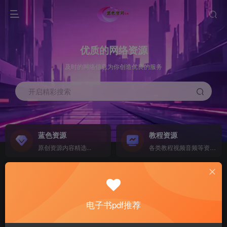
优质的网络资源
及时的网络信息为你创造优良的服务
开启精彩搜索
蓝色资源
教程资源
原创资源内容精选...
各类教程视频音频等资源...
源码搭建
素材资源
NEW
各类源码搭建...
海量素材,资源分享...
电子书pdf推荐
软件下载
电子书籍
GO
计算机 移动设备 软件下载....
电子书籍下载...