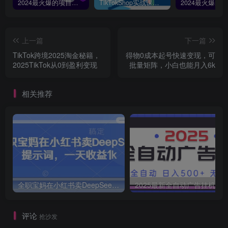
2024最火爆的项目短剧推广实操课，一条视频变现5万+【附软件工具】
TikTokShop实战课程，手把手教你低成本启动，东南亚无货源玩法全解析
上一篇
下一篇
TikTok跨境2025淘金秘籍，​
得物0成本起号快速变现，可
2025TikTok从0到盈利变现
批量矩阵，小白也能月入6k
相关推荐
全职宝妈在小红书卖DeepSeek提示词，一天收益1k
2025最新全自动广告挂机 单机
评论
抢沙发