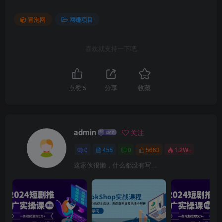
冒泡网
网赚项目
喜欢就支持一下吧
点赞
5
分享
收藏
admin
关注
0
455
0
5663
1.2W+
这家伙很懒，什么都没有写...