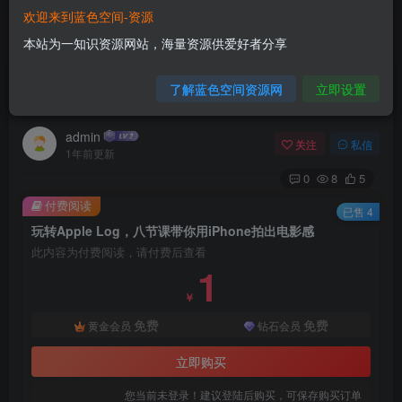
欢迎来到蓝色空间-资源
首页
网赚项目
正文
本站为一知识资源网站，海量资源供爱好者分享
玩转Apple Log，八节课带你用iPhone拍出电影
了解蓝色空间资源网
立即设置
感
admin
关注
私信
1年前更新
0
8
5
付费阅读
已售 4
玩转Apple Log，八节课带你用iPhone拍出电影感
此内容为付费阅读，请付费后查看
1
￥
免费
免费
黄金会员
钻石会员
立即购买
您当前未登录！建议登陆后购买，可保存购买订单