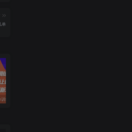
篇
几单
拼多多日销千单训练营，从0开始带你做好拼多多，让日销千单可以快速复制(更新25年4月)
电脑挂机应用下载，单机每天俩小时300+管道收益每天轻松日入1000+