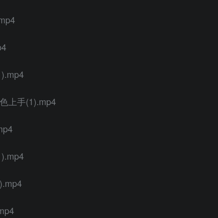
mp4
p4
.mp4
色上手(1).mp4
mp4
.mp4
.mp4
mp4