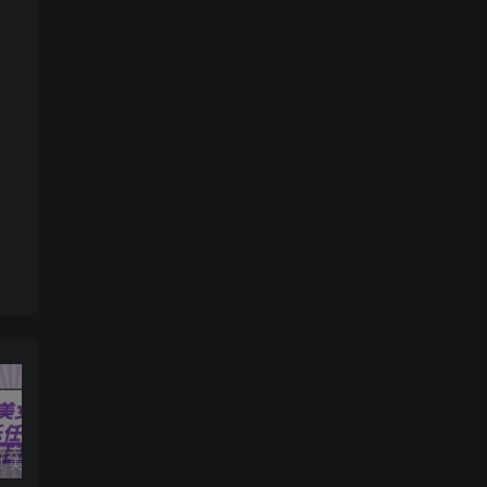
无脑操作！美女视频混剪，单号音乐任务轻松日入3张+
TikTokShop实战课程，手把手教你低成本启动，东南亚无货源玩法全解析
全职宝妈在小红书卖DeepSeek提示词，一天收益1k