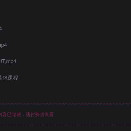
4
p4
T,mp4
具包课程-
内容已隐藏，请付费后查看