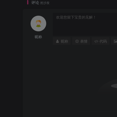
评论
抢沙发
昵称
昵称
表情
代码