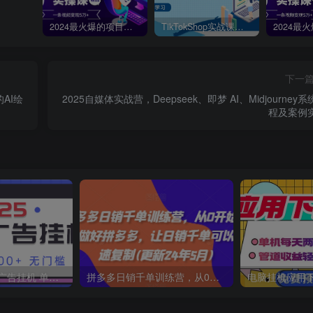
2024最火爆的项目短剧推广实操课，一条视频变现5万+【附软件工具】
TikTokShop实战课程，手把手教你低成本启动，东南亚无货源玩法全解析
下一
的AI绘
2025自媒体实战营，Deepseek、即梦 AI、Midjourney
程及案例
2025最新全自动广告挂机 单机500+实操分享 小白可无脑操作
拼多多日销千单训练营，从0开始带你做好拼多多，让日销千单可以快速复制(更新25年4月)