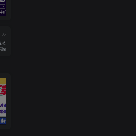
2024最火爆的项目短剧推广实操课 一条视频变现5万+(附软件工具
无脑操作！美女视频混剪，单号音乐任务轻松日入3张+
全职宝妈在小红书卖DeepSeek提示词，一天收益1k
篇
系统教
实操
电脑挂机应用下载，单机每天俩小时300+管道收益每天轻松日入1000+
2025AI+直播运营全流程，包括直播运营技巧，AI技术应用，视频制作与推广等