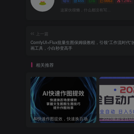
0
455
0
5663
1.2W+
这家伙很懒，什么都没有写...
上一篇
ComfyUI+Flux批量生图保姆级教程，引领“工作流时代”
画工具，小白秒变高手
相关推荐
AI快速作图提效，快速换百场景模特，掌握文生图图生图技巧，提升作图效率