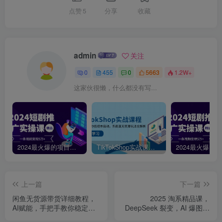
点赞
5
分享
收藏
admin
关注
0
455
0
5663
1.2W+
这家伙很懒，什么都没有写...
2024最火爆的项目短剧推广实操课，一条视频变现5万+【附软件工具】
TikTokShop实战课程，手把手教你低成本启动，东南亚无货源玩法全解析
上一篇
下一篇
闲鱼无货源带货详细教程，
2025 淘系精品课，
AI赋能，手把手教你稳定变
DeepSeek 裂变，AI 爆图，
现
暴力引流