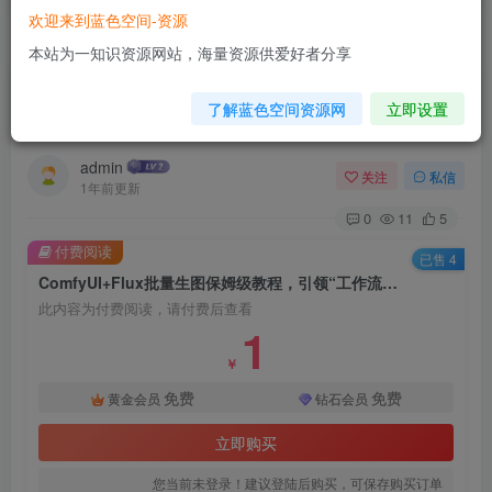
欢迎来到蓝色空间-资源
首页
AI技术
正文
本站为一知识资源网站，海量资源供爱好者分享
ComfyUI+Flux批量生图保姆级教程，引领“工作
了解蓝色空间资源网
立即设置
流时代”的AI绘画工具，小白秒变高手
admin
关注
私信
1年前更新
0
11
5
付费阅读
已售 4
ComfyUI+Flux批量生图保姆级教程，引领“工作流时代”的AI绘画工具，小白秒变高手
此内容为付费阅读，请付费后查看
1
￥
免费
免费
黄金会员
钻石会员
立即购买
您当前未登录！建议登陆后购买，可保存购买订单