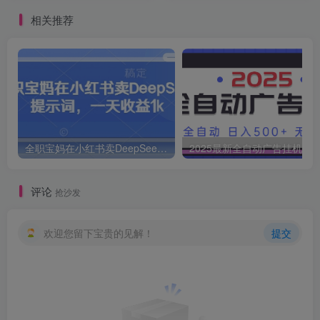
相关推荐
全职宝妈在小红书卖DeepSeek提示词，一天收益1k
2025最新全自动广告挂机 单机
评论
抢沙发
欢迎您留下宝贵的见解！
提交