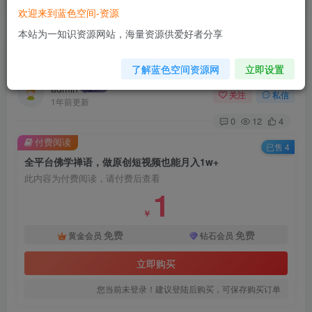
欢迎来到蓝色空间-资源
首页
自媒体类
正文
本站为一知识资源网站，海量资源供爱好者分享
全平台佛学禅语，做原创短视频也能月入1w+
了解蓝色空间资源网
立即设置
admin
关注
私信
1年前更新
0
12
4
付费阅读
已售 4
全平台佛学禅语，做原创短视频也能月入1w+
此内容为付费阅读，请付费后查看
1
￥
免费
免费
黄金会员
钻石会员
立即购买
您当前未登录！建议登陆后购买，可保存购买订单