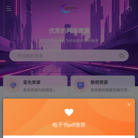
优质的网络资源
及时的网络信息为你创造优良的服务
开启精彩搜索
蓝色资源
教程资源
原创资源内容精选...
各类教程视频音频等资源...
源码搭建
素材资源
NEW
各类源码搭建...
海量素材,资源分享...
电子书pdf推荐
软件下载
电子书籍
GO
计算机 移动设备 软件下载....
电子书籍下载...