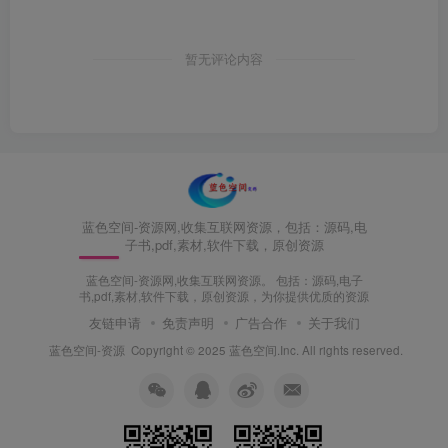
暂无评论内容
蓝色空间-资源网,收集互联网资源，包括：源码,电
子书,pdf,素材,软件下载，原创资源
蓝色空间-资源网,收集互联网资源。 包括：源码,电子
书,pdf,素材,软件下载，原创资源，为你提供优质的资源
友链申请
免责声明
广告合作
关于我们
蓝色空间-资源
Copyright © 2025 蓝色空间.Inc. All rights reserved.