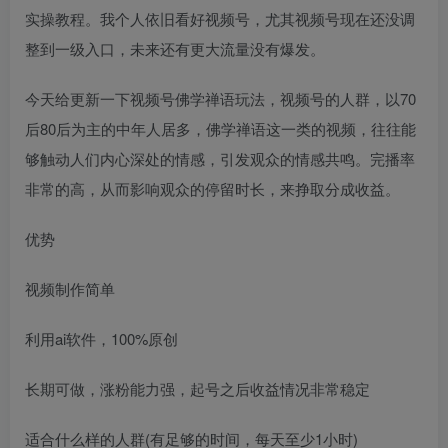
实操教程。我个人依旧看好视频号，尤其视频号现在还没调
整到一级入口，未来还有更大流量没有爆发。
今天给更新一下视频号佛学禅语玩法，视频号的人群，以70
后80后为主的中年人居多，佛学禅语这一类的视频，往往能
够触动人们内心深处的情感，引发观众的情感共鸣。完播率
非常的高，从而影响观众的停留时长，来挣取分成收益。
优势
视频制作简单
利用ai软件，100%原创
长期可做，涨粉能力强，起号之后收益情况非常稳定
适合什么样的人群(有足够的时间，每天至少1小时)