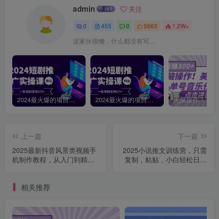
admin
关注
0
455
0
5663
1.2W+
这家伙很懒，什么都没有写...
2024最火爆的项目短剧推广实操课，一条视频变现5万+【附软件工具】
2024最火爆的项目短剧推广实操课 一条视频变现5万+(附软件工具
上一篇
下一篇
2025最新抖音风景类视频手
2025小说推文训练营，只需
机制作教程，从入门到精
复制，粘贴，小白轻松日入
通，撸创作者伙伴计划
100+
相关推荐