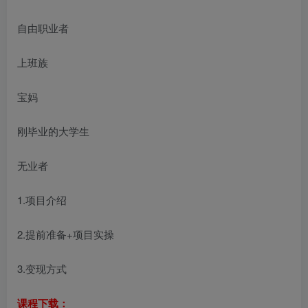
自由职业者
上班族
宝妈
刚毕业的大学生
无业者
1.项目介绍
2.提前准备+项目实操
3.变现方式
课程下载：