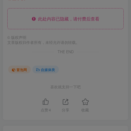
此处内容已隐藏，请付费后查看
©
版权声明
文章版权归作者所有，未经允许请勿转载。
THE END
冒泡网
自媒体类
喜欢就支持一下吧
点赞
4
分享
收藏