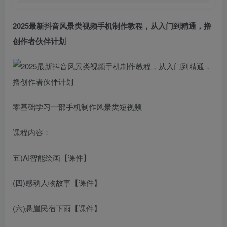
2025最新抖音风景类视频手机制作教程，从入门到精通，撸
创作者伙伴计划
零基础学习一部手机制作风景类短视频
课程内容：
五)AI智能绘画【课件】
(四)感动人物故事【课件】
(六)悬崖民宿下雨【课件】