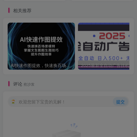
相关推荐
AI快速作图提效，快速换百场景模特，掌握文生图图生图技巧，提升作图效率
2025最新全自动广告挂机 单机
评论
抢沙发
欢迎您留下宝贵的见解！
提交