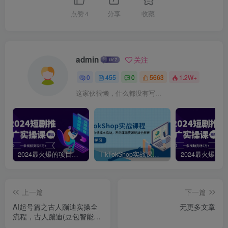
点赞
4
分享
收藏
admin
关注
0
455
0
5663
1.2W+
这家伙很懒，什么都没有写...
2024最火爆的项目短剧推广实操课，一条视频变现5万+【附软件工具】
TikTokShop实战课程，手把手教你低成本启动，东南亚无货源玩法全解析
上一篇
下一篇
AI起号篇之古人蹦迪实操全
无更多文章
流程，古人蹦迪(豆包智能
体)制作