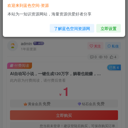
欢迎来到蓝色空间-资源
首页
AI技术
正文
本站为一知识资源网站，海量资源供爱好者分享
AI自动写小说，一键生成120万字，躺着也能赚，
了解蓝色空间资源网
立即设置
月入2w+
admin
关注
私信
1年前更新
0
10
4
付费阅读
已售 4
AI自动写小说，一键生成120万字，躺着也能赚，月入2w+
此内容为付费阅读，请付费后查看
1
￥
免费
免费
黄金会员
钻石会员
立即购买
您当前未登录！建议登陆后购买，可保存购买订单