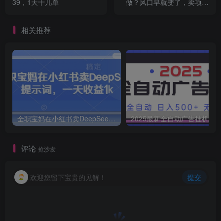
39，1天十几单
做？风口早就变了，卖项目
才是稳挣不赔【揭秘】
相关推荐
全职宝妈在小红书卖DeepSeek提示词，一天收益1k
2025最新全自动广告挂机 单机
评论
抢沙发
欢迎您留下宝贵的见解！
提交