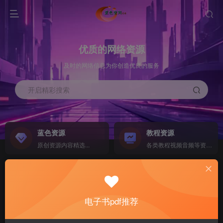
优质的网络资源
及时的网络信息为你创造优良的服务
开启精彩搜索
蓝色资源
教程资源
原创资源内容精选...
各类教程视频音频等资源...
源码搭建
素材资源
NEW
各类源码搭建...
海量素材,资源分享...
电子书pdf推荐
软件下载
电子书籍
GO
计算机 移动设备 软件下载....
电子书籍下载...