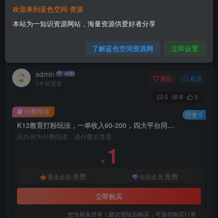
欢迎来到蓝色空间-资源
首页
网赚项目
正文
本站为一知识资源网站，海量资源供爱好者分享
K12教育打粉玩法，一单收入60-200，四大平台同
了解蓝色空间资源网
立即设置
步操作引爆流量
admin
关注
私信
1年前更新
0
8
5
付费阅读
已售 5
K12教育打粉玩法，一单收入60-200，四大平台同步操作引爆流量
此内容为付费阅读，请付费后查看
1
￥
免费
免费
黄金会员
钻石会员
立即购买
您当前未登录！建议登陆后购买，可保存购买订单