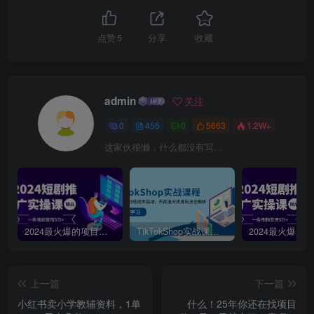
点赞
5
分享
收藏
admin
关注
0
455
0
5663
1.2W+
这家伙很懒，什么都没有写...
2024最火爆的项目短剧推广实操课，一条视频变现5万+【附软件工具】
TikTokShop实战课程，手把手教你低成本启动，东南亚无货源玩法全解析
上一篇
下一篇
小红书卖小学教辅资料，1单
什么！25年你还在找项目