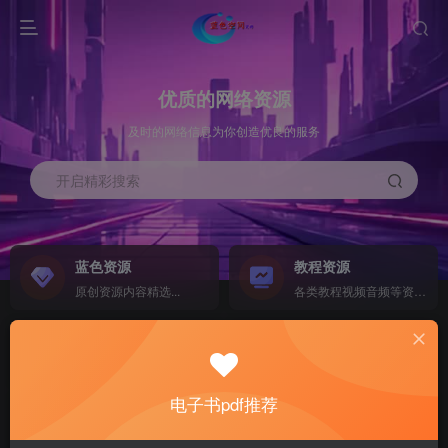
优质的网络资源
及时的网络信息为你创造优良的服务
开启精彩搜索
蓝色资源
教程资源
原创资源内容精选...
各类教程视频音频等资源...
源码搭建
素材资源
NEW
各类源码搭建...
海量素材,资源分享...
电子书pdf推荐
软件下载
电子书籍
GO
计算机 移动设备 软件下载....
电子书籍下载...