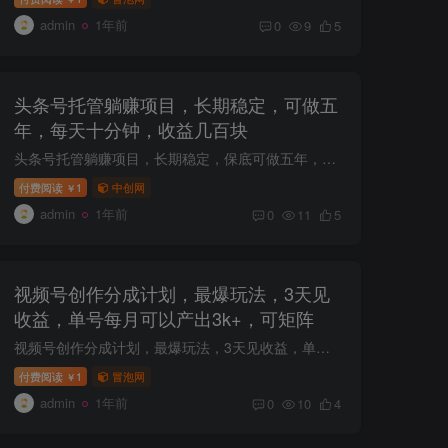
admin
1年前
0
9
5
头条号托管躺赚项目，长期稳定，可做五
年，每天十分钟，收益几百块
头条号托管躺赚项目，长期稳定，保底可做五年，每天十分钟，收益几百块 项目介绍： 这是一个非常简单的项目，新手小白完全可以轻松驾驭，各位每天的操作，仅仅是把我放到各位头条号草稿箱里面的...
付费阅读
1
中创网
￥
admin
1年前
0
11
5
视频号创作分成计划，最爆玩法，3天见
收益，单号每月可以产出3k+，可矩阵
视频号创作分成计划，最爆玩法，3天见收益，单号每月可以产出3k+，可矩阵 项目介绍： 热点娱乐赛道，高收益玩法 热点娱乐赛道，素材取之不尽，每个视频10多秒，熟练了10分钟搞定一个视频，单号...
付费阅读
1
冒泡网
￥
admin
1年前
0
10
4