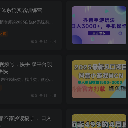
自媒体系统实战训练营
课程介绍： 课程来自悄老师的2025自媒体系统实战训练营。这套AI课程真挺实用！先导课帮你搞定注册难题，还教你解决语言障碍。Deepseek和即梦AI教程，从基础一点点带你上手，像即梦AI还会细讲提...
才网
0
12
4
手快
视频号 快手 双平台，内容烧脑类，找茬类，微恐类，小游戏 不用露脸，说说话就可以，比较简单 项目门槛较低，在家一台电脑就能做 适合在家没工作的，是一个不错的收入来源，时间上比较自由，自...
0
11
5
靠不露脸读稿子， 日入
号