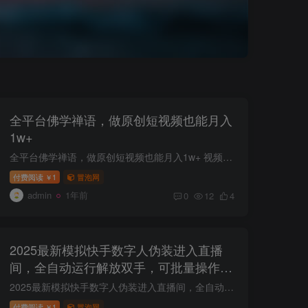
全平台佛学禅语，做原创短视频也能月入
1w+
全平台佛学禅语，做原创短视频也能月入1w+ 视频号推出分成计划到现在，已经两年多了，这期间我们也是不断测试新赛道，新玩法，包括直接搬运，批量剪辑，混剪，干粉号变现等都取得了不错的成绩，...
付费阅读
1
冒泡网
￥
admin
1年前
0
12
4
2025最新模拟快手数字人伪装进入直播
间，全自动运行解放双手，可批量操作，
被动收入轻松1W【揭秘】
2025最新模拟快手数字人伪装进入直播间，全自动运行解放双手，可批量操作，被动收入轻松1W【揭秘】 项目介绍： 一部手机即可实现财F自由，调试好的AI工具人，然后利用AI工具人，就是给直播间里...
付费阅读
1
冒泡网
￥