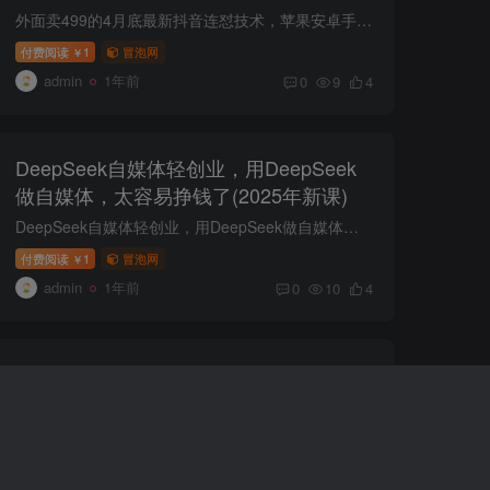
外面卖499的4月底最新抖音连怼技术，苹果安卓手机都可以 项目介绍： 最新出来抖音连怼技术，具体效果请自测 课程下载：
付费阅读
1
冒泡网
￥
admin
1年前
0
9
4
DeepSeek自媒体轻创业，用DeepSeek
做自媒体，太容易挣钱了(2025年新课)
DeepSeek自媒体轻创业，用DeepSeek做自媒体，太容易挣钱了(2025年新课) 课程内容： 2月19日直播-Ai养生视频制作实操课,mp4 3月3日直播-图文带书爆款清单&用Deepseek提问小技巧.mp4 3月18日...
付费阅读
1
冒泡网
￥
admin
1年前
0
10
4
抖音小红书视频号短视频带货与直播变现
(11-16期),打造爆款内容，实现高效变现
(更新)
抖音小红书视频号短视频带货与直播变现(11-16期),打造爆款内容，实现高效变现（更新） 课程介绍： 狂朝学苑系列课程涵盖(10期、11期、12期、13期、14期、15期)抖音、小红书、视频号等多平台实战...
付费阅读
1
冒泡网
￥