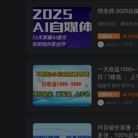
悄老师·2025
付费阅读
1
自学成
￥
admin
1年前
一天收益1000+ 视频号，快手 双平台项
目 门槛低 ， 上
付费阅读
1
中创网
￥
admin
1年前
抖音破价直播，
多张，100%起