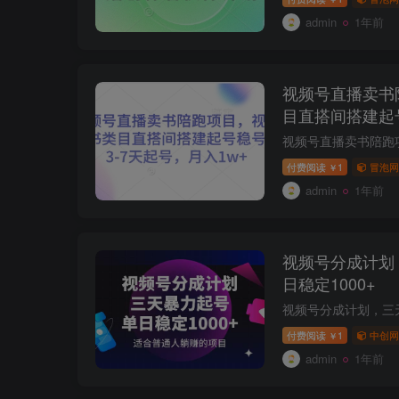
admin
1年前
视频号直播卖书
目直搭间搭建起
入1w+
付费阅读
1
冒泡网
￥
admin
1年前
视频号分成计划
日稳定1000+
付费阅读
1
中创网
￥
admin
1年前