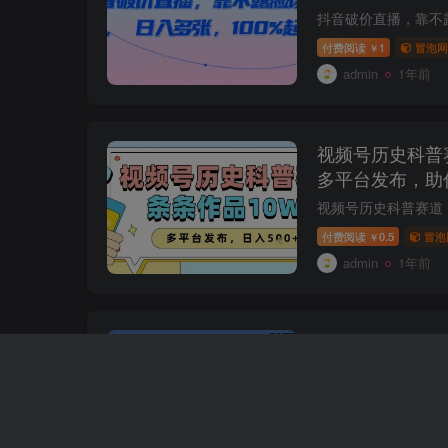
付费阅读
1
冒泡网
￥
admin
1年前
视频号历史科普
多平台发布，助
付费阅读
0.5
冒泡
￥
admin
1年前
西瓜视频玩法，
你敢露脸就有收
付费阅读
1
冒泡网
￥