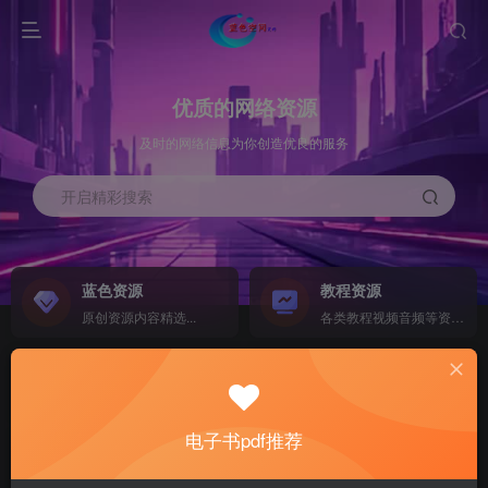
优质的网络资源
及时的网络信息为你创造优良的服务
开启精彩搜索
蓝色资源
教程资源
原创资源内容精选...
各类教程视频音频等资源...
源码搭建
素材资源
NEW
各类源码搭建...
海量素材,资源分享...
电子书pdf推荐
软件下载
电子书籍
GO
计算机 移动设备 软件下载....
电子书籍下载...