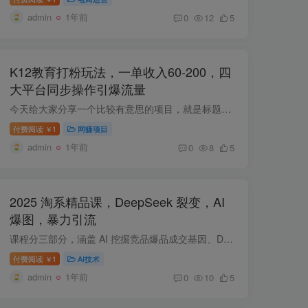
admin
1年前
0
12
5
K12教育打粉玩法，一单收入60-200，四
大平台同步操作引爆流量
今天给大家分享一个比较有意思的项目，就是标题这个，K12教育，很多人应该都听说过。K12教育是指一年级到高中毕业一共12年教育的简称。像高途、作业帮、猿辅导等大厂都需要精准客资，所以大厂对...
付费阅读
1
网赚项目
￥
admin
1年前
0
8
5
2025 淘系精品课，DeepSeek 裂变，AI
爆图，暴力引流
课程分三部分，涵盖 AI 挖掘竞品爆品成交基因、DeepSeek 爆品裂变及修正玩法，还有 AI 批量生成爆图及测试，以及无界流量矩阵计划等内容，助力 2025 淘系精品运营。 课程内容： 第一部分:AI破局...
付费阅读
1
AI技术
￥
admin
1年前
0
10
5