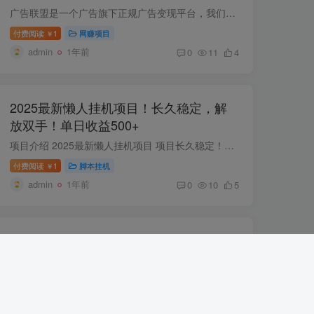
广告联盟是一个广告旗下正规广告变现平台，我们主要是浏览广告来获取得收益，我们需要给你搭建SDK类型APP，对接广告，把广告内容植入APP，我们去APP浏览广告即可获得利润。 目前经过不断得技术...
付费阅读
1
网赚项目
￥
admin
1年前
0
11
4
2025最新懒人挂机项目！长久稳定，解
放双手！单日收益500+
项目介绍 2025最新懒人挂机项目 项目长久稳定！解放双手 日收益500-1000！ 课程下载：
付费阅读
1
脚本挂机
￥
admin
1年前
0
10
5
小红书卖公务员虚拟资料，一单净赚
100，日入1000+
项目介绍:大家都知道现在经济大环境不太好，不论是应届毕业生还是职场老油条都在内卷公务员和事业编，在这种情况下大家对于考公、考编这方面的资料需求是非常大的，而且这个项目也是非常具有长...
付费阅读
1
网赚项目
￥