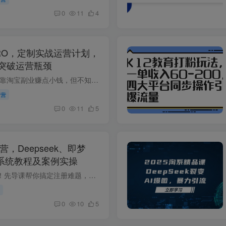
0
11
4
RO，定制实战运营计划，
突破运营瓶颈
淘宝商家几大痛点 想靠淘宝副业赚点小钱，但不知道卖什么 模仿别人卖火爆的产品，我却卖不出去? 转行(兼/全职)做淘宝，没有开店思路! 淘宝学习毫无头绪，看到什么学什么? 作为淘宝电商老卖家，...
运营
0
11
5
营，Deepseek、即梦
ney系统教程及案例实操
这套AI课程真挺实用！先导课帮你搞定注册难题，还教你解决语言障碍。Deepseek和即梦AI教程，从基础一点点带你上手，像即梦AI还会细讲提示词、各种画布功能，超适合新手打基础。Midjourney教程连...
0
10
5