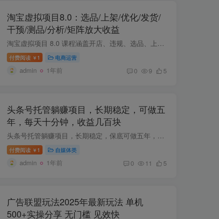
淘宝虚拟项目8.0：选品/上架/优化/发货/
干预/测品/分析/矩阵放大收益
淘宝虚拟项目 8.0 课程涵盖开店、违规、选品、上架、优化、发货、干预、测品和分析等九个方面内容，主要强调利用信息差挖掘蓝海需求，运用矩阵方式提升收益。 课程内容： 1、开店篇 2、违规篇 3...
付费阅读
1
电商运营
￥
admin
1年前
0
9
5
头条号托管躺赚项目，长期稳定，可做五
年，每天十分钟，收益几百块
头条号托管躺赚项目，长期稳定，保底可做五年，每天十分钟，收益几百块 项目介绍： 这是一个非常简单的项目，新手小白完全可以轻松驾驭，各位每天的操作，仅仅是把我放到各位头条号草稿箱里面的...
付费阅读
1
自媒体类
￥
admin
1年前
0
11
5
广告联盟玩法2025年最新玩法 单机
500+实操分享 无门槛 见效快