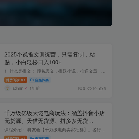
2025小说推文训练营，只需复制，粘
贴，小白轻松日入100+
1 什么是推文： 顾名思义，推送小说，推送文章​ 2 如何去推送： 可以通过制作视频，引导用户去指定的APP看小说，或者其它任何能达成目标...
付费阅读
1
自媒体类
￥
admin
1年前
0
10
5
千万级亿级大佬电商玩法：涵盖抖音小店
无货源、天猫无货源、拼多多无货…
课程介绍： 狮友会【千万级电商卖家社群】。各行业电商千万级亿级大佬讲述成功秘籍，一场线下最强卖家创业故事和经验分享，都是每个领域、类目精英。包括：抖音小店无货源、天猫无货源、拼多多...
付费阅读
1
电商运营
￥