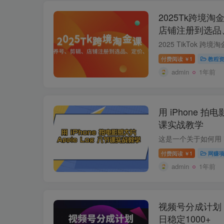
2025Tk跨境
店铺注册到选品
付费阅读
1
教程
￥
admin
1年前
用 iPhone 拍电
课实战教学
付费阅读
1
网赚
￥
admin
1年前
视频号分成计划
日稳定1000+