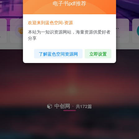
电子书pdf推荐
欢迎来到蓝色空间-资源
源码搭建
素材资源
NEW
本站为一知识资源网站，海量资源供爱好者
源...
各类源码搭建...
海量素材,资源分享...
分享
了解蓝色空间资源网
立即设置
中创网
共172篇