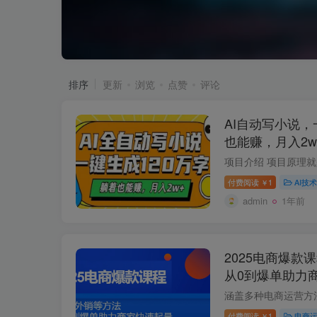
排序
更新
浏览
点赞
评论
AI自动写小说，
也能赚，月入2w
付费阅读
1
AI技术
￥
admin
1年前
2025电商爆款
从0到爆单助力
付费阅读
1
电商
￥