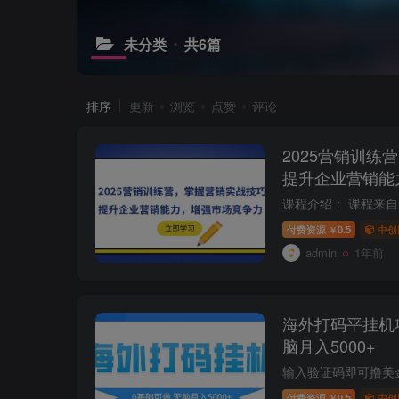
未分类
共6篇
排序
更新
浏览
点赞
评论
2025营销训练
提升企业营销能
付费资源
0.5
中创
￥
admin
1年前
海外打码平挂机
脑月入5000+
付费资源
0.5
中创
￥