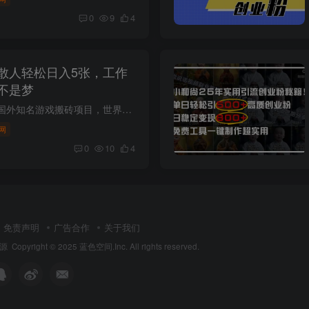
0
9
4
散人轻松日入5张，工作
不是梦
今天给大家分享一个国外知名游戏搬砖项目，世界首富马斯克也在痴迷的游戏，老外居多，消费力强，收益金商秒回收，提现秒到账。 目前这款游戏4月5号才开启新赛季，现在正是项目红利期，实测10天...
网
0
10
4
免责声明
广告合作
关于我们
资源
Copyright © 2025 蓝色空间.Inc. All rights reserved.