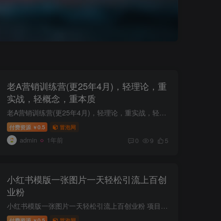
老A营销训练营(更25年4月)，轻理论，重
实战，轻概念，重本质
老A营销训练营(更25年4月)，轻理论，重实战，轻概念，重本质 课程介绍： 课程来自课程来自老A的营销陪跑训练营。只适合中小企业和初创企业的老板或营销、市场、品牌等部门负责人及从业人员。不...
付费资源
0.5
冒泡网
￥
admin
1年前
0
9
5
小红书模版一张图片一天轻松引流上百创
业粉
小红书模版一张图片一天轻松引流上百创业粉 项目介绍： 小红书引流新模板 像前段时间创业笔记的已经慢慢不行了，目前这个模板引流效果非常好，而且也很精准。搞精准引流其实并不难， 只要方法对...
付费资源
0.5
冒泡网
￥