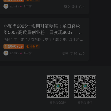
admin
1年前
0
8
4
小和尚2025年实用引流秘籍！单日轻松
引500+高质量创业粉，日变现800+，…
历经半年，走了无数弯路，交了无数学费。终于给兄弟们把这个方法测试出来了 本次课程非常详细建议大家反复观看 简单地说，就是通过ai绘画生成小和尚等人物，并通过一些工具实现视频动态化，发布...
付费资源
0.5
中创网
￥
admin
1年前
0
10
5
扫码加QQ群
扫码加微信